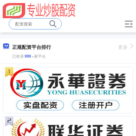
正规配资平台排行
更多
已收录
999
+家平台