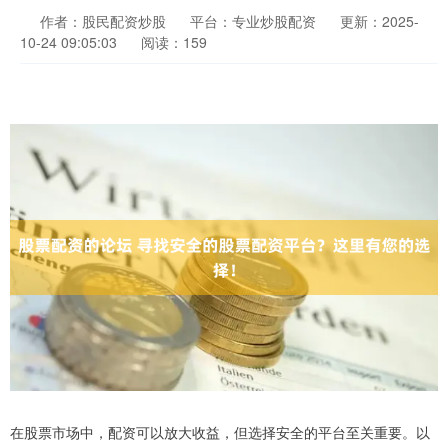
作者：股民配资炒股
平台：专业炒股配资
更新：2025-
10-24 09:05:03
阅读：159
在股票市场中，配资可以放大收益，但选择安全的平台至关重要。以