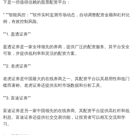
下是一些值得信赖的股票配资平台：
* **智能风控：**软件实时监测市场动态，自动调整配资金额和杠杆比
例，有效控制风险。
**1. 盈透证券**
盈透证券是一家全球领先的券商，提供广泛的配资服务。其平台安全
可靠，并提供低利率和灵活的配资方案。
**2. 老虎证券**
老虎证券是中国最大的在线券商之一。其配资平台以其易用性和低门
槛而著称。老虎证券还提供实时市场数据和分析工具。
**3. 富途证券**
富途证券是另一家中国领先的在线券商。其配资平台提供高杠杆和低
利息。富途证券还提供社交交易功能，让投资者可以相互交流和学
习。