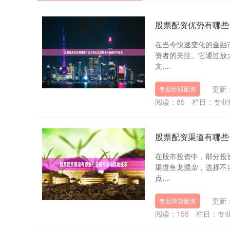
股票配资优势有哪些
在当今快速变化的金融
资者的关注。它通过放
文....
更新：
专业炒股配资
阅读：
85
栏目：
专业
股票配资渠道有哪些
在股市投资中，部分投
渠道鱼龙混杂，选择不
点....
更新：
专业期货配资
阅读：
155
栏目：
专