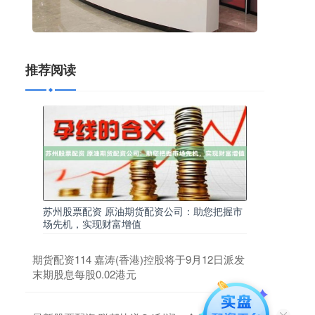
推荐阅读
苏州股票配资 原油期货配资公司：助您把握市
场先机，实现财富增值
期货配资114 嘉涛(香港)控股将于9月12日派发
末期股息每股0.02港元