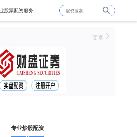
业股票配资服务
更多
专业炒股配资