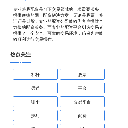
专业炒股配资是当下交易领域的一项重要服务，
提供便捷的网上配资解决方案，无论是股票、外
汇还是期货，专业的配资公司能够为客户提供全
方位的配资服务。而专业的配资平台则为交易者
提供了一个安全、可靠的交易环境，确保客户能
够顺利进行交易操作。
热点关注
杠杆
股票
渠道
平台
哪个
交易平台
技巧
配资