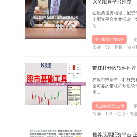
安全配资平台推荐｜
在股票投资领域，配资
上配资平台鱼龙混杂，
问....
更
专业股票配资服务
阅读：
55
栏目：
专业
带杠杆炒股软件推荐
在股市投资中，杠杆交
全可靠的带杠杆炒股软
用....
更
专业期货配资公司
阅读：
113
栏目：
专
推荐股票配资平台 