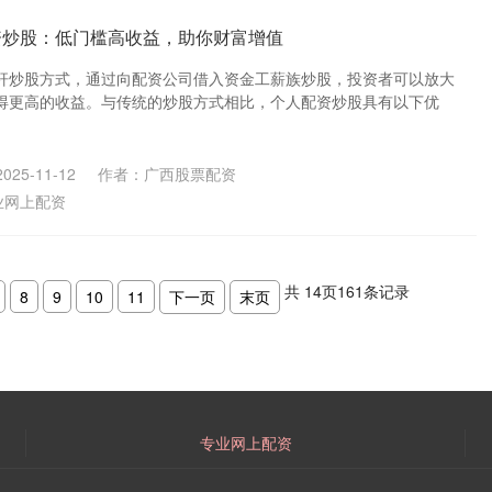
资炒股：低门槛高收益，助你财富增值
杆炒股方式，通过向配资公司借入资金工薪族炒股，投资者可以放大
得更高的收益。与传统的炒股方式相比，个人配资炒股具有以下优
25-11-12
作者：广西股票配资
业网上配资
共
14
页
161
条记录
8
9
10
11
下一页
末页
专业网上配资