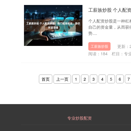
工薪族炒股 个人配
个人配资炒股是一种杠
自己的资金量，从而获
势....
更新：20
工薪族炒股
阅读：
184
栏目：
专
首页
上一页
1
2
3
4
5
6
7
专业炒股配资