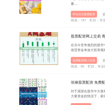
重....
更
呼伦贝尔股票配资
阅读：
197
栏目：
专
股票配资网上交易 
在当今竞争激烈的股市
借贷资金来放大投资规模，
更
股票配资网上交易
阅读：
90
栏目：
专业
张掖股票配资 免费
对于渴望在股市中大展
大量资金的情况下，获得