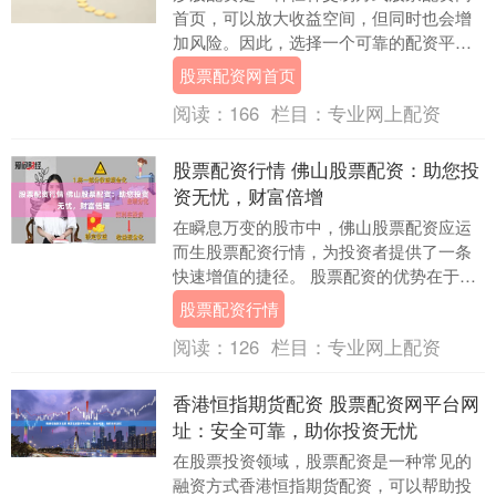
首页，可以放大收益空间，但同时也会增
加风险。因此，选择一个可靠的配资平台
至关重要。 股票配资平台提供杠杆资金，
股票配资网首页
允许投资者以较....
阅读：
166
栏目：
专业网上配资
股票配资行情 佛山股票配资：助您投
资无忧，财富倍增
在瞬息万变的股市中，佛山股票配资应运
而生股票配资行情，为投资者提供了一条
快速增值的捷径。 股票配资的优势在于，
它可以提高投资收益率。例如，如果你投
股票配资行情
资10万元，股....
阅读：
126
栏目：
专业网上配资
香港恒指期货配资 股票配资网平台网
址：安全可靠，助你投资无忧
在股票投资领域，股票配资是一种常见的
融资方式香港恒指期货配资，可以帮助投