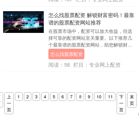
怎么找股票配资 解锁财富密码！最靠
谱的股票配资网站推荐
在股票市场中，配资可以放大收益，但选
择可靠的配资网站至关重要。以下推荐几
个最靠谱的股票配资网站，助您解锁财富
密码： * **放大资金：**配资可以将投资者
怎么找股票配资
的资金....
阅读：
58
栏目：
专业网上配资
首
上
1
2
3
4
5
6
7
8
9
10
11
下
末
页
一
一
页
页
页