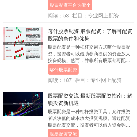
重要，以确保投资无忧。 * **放大收益：**
股票配资平台选哪个
通过杠....
阅读：
53
栏目：
专业网上配资
喀什股票配资 股票配资：了解可配资
股票的条件和优势
股票配资是一种杠杆交易方式喀什股票配
资，投资者可以借助券商提供的资金放大
投资规模。然而，并非所有股票都可配
资，券商会对可配资股票设定一定的条
喀什股票配资
件。 了解合法融资操....
阅读：
187
栏目：
专业网上配资
股票配资交流 最新股票配资指南：解
锁投资新机遇
股票配资是一种杠杆投资工具，允许投资
者以较低的成本放大投资规模。通过配资
股票配资交流，投资者可以借入资金购买
股票，从而提高潜在收益。 * **放大收益：
股票配资交流