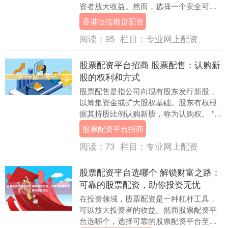
资者放大收益。然而，选择一个安全可靠
的股票配资网平台至关重要，以确保资金
香港恒指期货配资
安全和投资无忧。....
阅读：
95
栏目：
专业网上配资
股票配资平台招商 股票配售：认购新
股的权利和方式
股票配售是指公司向现有股东发行新股，
以筹集资金或扩大股权基础。股东有权根
据其持股比例认购新股，称为认购权。 * **
资金放大：**配资可以放大投资者的资金，
股票配资平台招商
使其....
阅读：
73
栏目：
专业网上配资
股票配资平台选哪个 解锁财富之路：
可靠的股票配资，助你投资无忧
在投资领域，股票配资是一种杠杆工具，
可以放大投资者的收益。然而股票配资平
台选哪个，选择可靠的股票配资平台至关