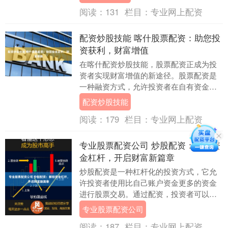
**杠杆....
阅读：
131
栏目：
专业网上配资
配资炒股技能 喀什股票配资：助您投
资获利，财富增值
在喀什配资炒股技能，股票配资正成为投
资者实现财富增值的新途径。股票配资是
一种融资方式，允许投资者在自有资金的
基础上，向券商借入一定比例的资金进行
配资炒股技能
股票投资。 2.....
阅读：
179
栏目：
专业网上配资
专业股票配资公司 炒股配资：解锁资
金杠杆，开启财富新篇章
炒股配资是一种杠杆化的投资方式，它允
许投资者使用比自己账户资金更多的资金
进行股票交易。通过配资，投资者可以放
大收益，但同时也要承担更高的风险。 *
专业股票配资公司
了解配资原理....
阅读：
187
栏目：
专业网上配资