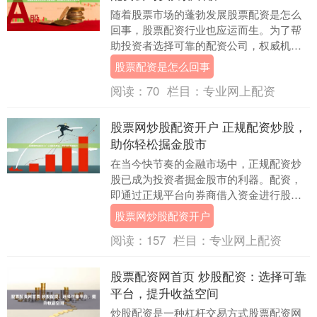
随着股票市场的蓬勃发展股票配资是怎么
回事，股票配资行业也应运而生。为了帮
助投资者选择可靠的配资公司，权威机构
近期发布了股票配资公司实力排名榜。 炒
股票配资是怎么回事
股配资是指投资....
阅读：
70
栏目：
专业网上配资
股票网炒股配资开户 正规配资炒股，
助你轻松掘金股市
在当今快节奏的金融市场中，正规配资炒
股已成为投资者掘金股市的利器。配资，
即通过正规平台向券商借入资金进行股票
交易，可以放大投资者的资金规模，从而
股票网炒股配资开户
提升收益潜力。 ....
阅读：
157
栏目：
专业网上配资
股票配资网首页 炒股配资：选择可靠
平台，提升收益空间
炒股配资是一种杠杆交易方式股票配资网